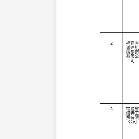
2
福建省
诚达机
械制造
有限公
司
3
福建省
海特工
贸有限
公司