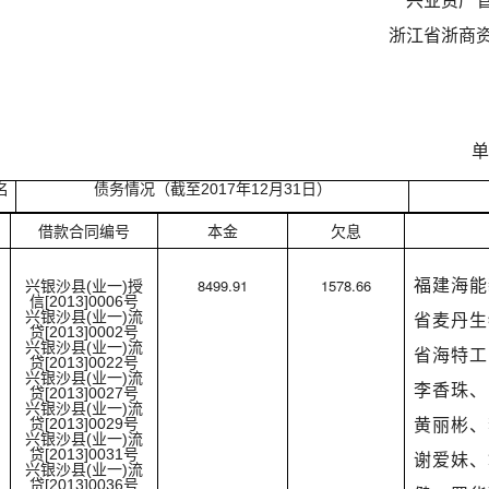
兴业资产
浙江省浙商
单位
名
债务情况（截至2017年12月31日）
借款合同编号
本金
欠息
8499.91
1578.66
福建海能
兴银沙县(业一)授
信[2013]0006号
兴银沙县(业一)流
省麦丹生
贷[2013]0002号
兴银沙县(业一)流
省海特工
贷[2013]0022号
兴银沙县(业一)流
李香珠、
贷[2013]0027号
兴银沙县(业一)流
贷[2013]0029号
黄丽彬、
兴银沙县(业一)流
贷[2013]0031号
谢爱妹、
兴银沙县(业一)流
贷[2013]0036号