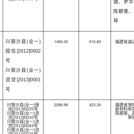
健、罗华
陈颛斐、
琴
1450.00
515.83
兴银沙县(业一)
福建省诚
授信[2012]0002
号
兴银沙县(业一)
流贷[2013]0001
号
2299.96
423.29
兴银沙县(业一)授
福建省海
信[2013]0025号
新材料有
兴银沙县(业一)流
陈颛斐、
贷[2013]0010号
荣
兴银沙县(业一)流
贷[2013]0044号
兴银沙县(业一)流