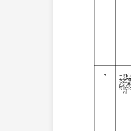
7
三明市
天安物
资贸易
有限公
司