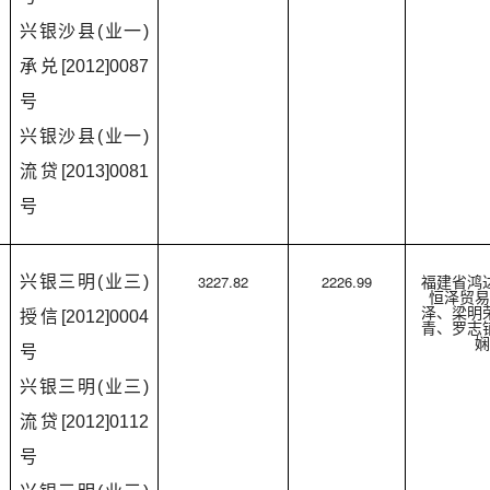
兴银沙县(业一)
承兑[2012]0087
号
兴银沙县(业一)
流贷[2013]0081
号
3227.82
2226.99
兴银三明(业三)
福建省鸿
恒泽贸易
泽、梁明
授信[2012]0004
青、罗志
娴
号
兴银三明(业三)
流贷[2012]0112
号