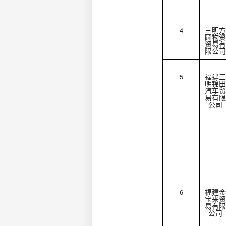
4
三明方
圆物资
贸易有
限公司
5
福建三
明锦田
汽车贸
易有限
公司
6
福建金
宝来贸
易有限
公司