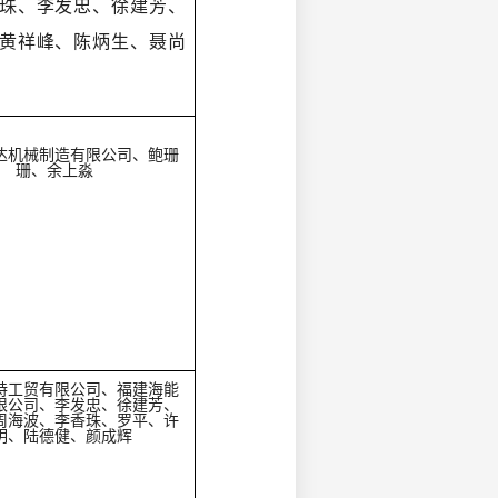
珠、李发忠、徐建芳、
黄祥峰、陈炳生、聂尚
达机械制造有限公司、鲍珊
珊、余上淼
特工贸有限公司、福建海能
限公司、李发忠、徐建芳、
周海波、李香珠、罗平、许
明、陆德健、颜成辉