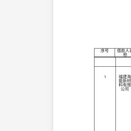
序号
借款人
称
1
福建海
能新材
料有限
公司