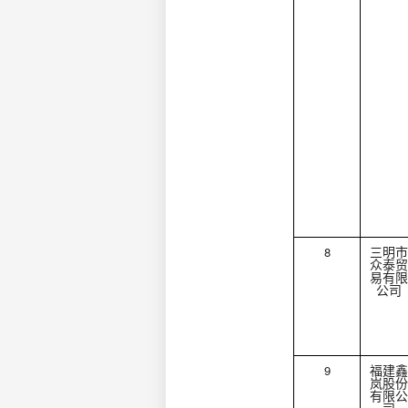
8
三明市
众泰贸
易有限
公司
9
福建鑫
岚股份
有限公