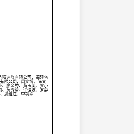
达精选煤有限公司、福建省
有限公司、周文博、陈文
荣、廖金秀、黄玉英、罗小
铺、黄秀清、许佳坡、罗静
、周维江、李锦娟