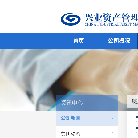
首页
公司概况
您
资讯中心
公司新闻
集团动态