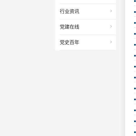
行业资讯
党建在线
党史百年