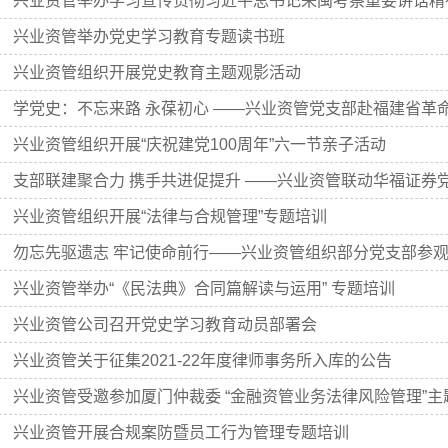
兴业资管举办学习宣传贯彻习近平总书记来闽考察重要讲话精神
兴业资管举办党史学习教育专题读书班
兴业资管组织开展党史教育主题观影活动
学党史：不忘来路 永葆初心 ——兴业资管党支部赴福建省革
兴业资管组织开展“庆祝建党100周年”六一节亲子活动
支部联建聚合力 携手共进促提升 ——兴业资管联动华福证券党支部开展“
兴业资管组织开展“法律与合规管理”专题培训
勿忘先驱遗志 牢记使命前行——兴业资管组织部分党支部参观
兴业资管举办“《民法典》合同篇解读与运用” 专题培训
兴业资管公司召开党史学习教育动员部署会
兴业资管关于征集2021-22年度律师事务所入库的公告
兴业资管受邀参加厦门仲裁委 “金融资管业务法律风险管理”主
兴业资管开展合规案防暨员工行为管理专题培训