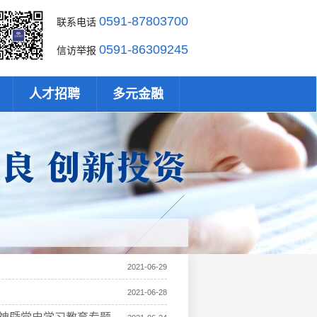
0591-87803700
联系电话
0591-86309245
信访举报
人才招聘
多元金融
2021-06-29
2021-06-28