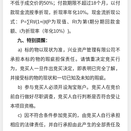
不低于成交价的50%；付款期限不超过18个月，以付
款现金流按季折现，折现率年化10%。现金流折现公
式：P=∑Rt/(1+i)t{P为现值、Rt为第t期分期回款金
额、i为折现率（年化10%）}。
九、特别提醒：
a) 标的物以现状为准，兴业资产管理有限公司不
承担本标的物的瑕疵担保责任。请慎重决定竞买行
为，竞买人一旦作出竞买决定，即表明已完全了解，
并接受标的物的现状和一切已知及未知的瑕疵。
b) 参与竞买人必须开设淘宝账户。竞买人在竞价
前自行做好尽职调查，竞买人自行判断是否符合受让
本项目资格。
c) 因不符合条件参加竞买的，由竞买人自行承担
相应的法律责任，并自行承担由此产生的全部责任及