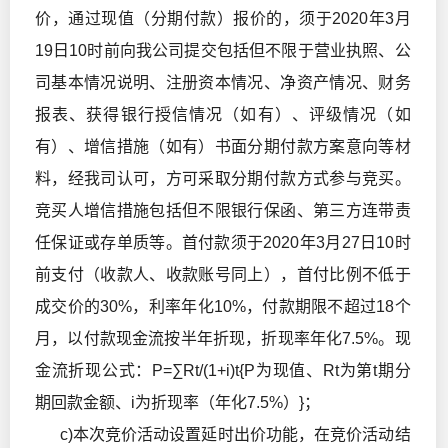
价，通过现值（分期付款）报价的，须于2020年3月
19日10时前向我公司提交包括但不限于营业执照、公
司基本情况说明、注册资本情况、净资产情况、财务
报表、获得银行授信情况（如有）、评级情况（如
有）、增信措施（如有）书面分期付款方案意向等材
料，经我司认可，方可采取分期付款方式参与竞买。
竞买人增信措施包括但不限银行保函、第三方连带责
任保证或存单质等。首付款须于2020年3月27日10时
前支付（收款人、收款账号同上），首付比例不低于
成交价的30%，利率年化10%，付款期限不超过18个
月，以付款现金流按半年折现，折现率年化7.5%。现
金流折现公式：P=∑Rt/(1+i)t{P为现值、Rt为第t期分
期回款金额、i为折现率（年化7.5%）}；
c)本次竞价活动设置延时出价功能，在竞价活动结