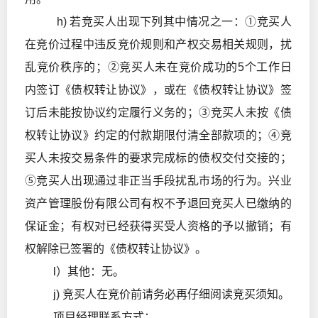
h) 若竞买人出现下列其中情况之一：①竞买人
在竞价过程中违反竞价规则和产权交易相关规则，扰
乱竞价秩序的；②竞买人未在竞价成功的5个工作日
内签订《债权转让协议》，或在《债权转让协议》签
订后未能按协议约定履行义务的；③竞买人未按《债
权转让协议》约定的付款期限付清全部款项的；④竞
买人未按交易条件的要求完成标的债权交付交接的；
⑤竞买人出现通过非正当手段扰乱市场的行为。兴业
资产管理股份有限公司有权不予退回竞买人已缴纳的
保证金；有权对已经获得买受人资格的予以撤销；有
权解除已签署的《债权转让协议》。
l）其他：无。
j) 竞买人在竞价前请务必再仔细阅读竞买须知。
项目经理联系方式：