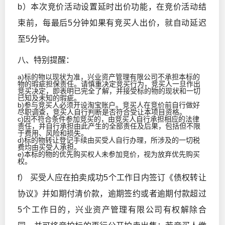
b）本次竞价活动设置延时出价功能，在竞价活动结
束前，每最后5分钟如果有竞买人出价，就自动延迟
至5分钟。
八、特别提醒：
a)标的物以现状为准，兴业资产管理有限公司不承担本标的
物的瑕疵担保责任。请慎重决定竞买行为，竞买人一旦作出
竞买决定，即表明已完全了解，并接受标的物的现状和一切
已知及未知的瑕疵。
b)参与竞买人必须开设淘宝账户。竞买人在竞价前自行做好
尽职调查，竞买人自行判断是否符合受让本项目资格。
c)因不符合条件参加竞买的，由竞买人自行承担相应的法律
责任，并自行承担由此产生的全部责任及后果，包括但不限
于费用、风险和损失。
d)标的物转让登记手续由买受人自行办理，所涉及的一切税
费均由买受人承担。
e)本标的物的优先购买权人未参加竞价，视为放弃优先购买
权。
f） 买受人应在拍卖成功5个工作日内签订《债权转让
协议》并如期付清价款，逾期签约或者逾期付款超过
5个工作日的，兴业资产管理有限公司有权解除合