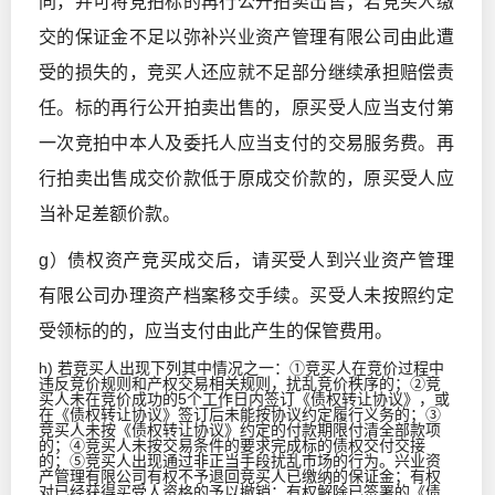
同，并可将竞拍标的再行公开拍卖出售；若竞买人缴
交的保证金不足以弥补兴业资产管理有限公司由此遭
受的损失的，竞买人还应就不足部分继续承担赔偿责
任。标的再行公开拍卖出售的，原买受人应当支付第
一次竞拍中本人及委托人应当支付的交易服务费。再
行拍卖出售成交价款低于原成交价款的，原买受人应
当补足差额价款。
g）债权资产竞买成交后，请买受人到兴业资产管理
有限公司办理资产档案移交手续。买受人未按照约定
受领标的的，应当支付由此产生的保管费用。
h) 若竞买人出现下列其中情况之一：①竞买人在竞价过程中
违反竞价规则和产权交易相关规则，扰乱竞价秩序的；②竞
买人未在竞价成功的5个工作日内签订《债权转让协议》，或
在《债权转让协议》签订后未能按协议约定履行义务的；③
竞买人未按《债权转让协议》约定的付款期限付清全部款项
的；④竞买人未按交易条件的要求完成标的债权交付交接
的；⑤竞买人出现通过非正当手段扰乱市场的行为。兴业资
产管理有限公司有权不予退回竞买人已缴纳的保证金；有权
对已经获得买受人资格的予以撤销；有权解除已签署的《债