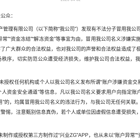
大公众：
管理有限公司（以下简称“我公司”）发现有不法分子冒用我公
异常”“资金冻结”“解冻资金”等事宜为由，冒用我公司名义涉嫌实
害了广大群众的合法权益，也对我公司的声誉和合法权益造成了
场秩序，切实防范公众遭受经济损失，维护我公司合法权益，
授权任何机构或个人以我公司名义发布所谓“账户涉嫌资金交易
人资金安全通道”等信息，凡以我公司名义要求用户向指定账户
用”的，均属冒用我公司名义的违法行为，与我公司无任何关联
度警惕，注意甄别信息真伪，若个人或单位因虚假信息遭受损失
作或授权第三方制作过“兴业ZG”APP，也从未以“账户异常”“