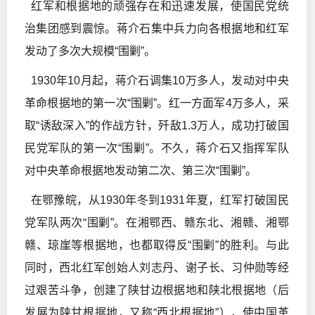
红军和根据地的顽强存在和迅速发展，使国民党统
治集团感到震惊。蒋介石集中兵力向各根据地和红军
发动了多次大规模“围剿”。
1930年10月起，蒋介石调集10万多人，发动对中央
革命根据地的第一次“围剿”。红一方面军4万多人，采
取“诱敌深入”的作战方针，歼敌1.3万人，成功打破国
民党军队的第一次“围剿”。不久，蒋介石又指挥军队
对中央革命根据地发动第二次、第三次“围剿”。
在鄂豫皖，从1930年冬到1931年夏，红军打破国民
党军队两次“围剿”。在湘鄂西、赣东北、湘赣、湘鄂
赣、琼崖等根据地，也都取得反“围剿”的胜利。与此
同时，西北红军创始人刘志丹、谢子长、习仲勋等经
过艰苦斗争，创建了陕甘边根据地和陕北根据地（后
发展为陕甘根据地，又称“西北根据地”），使中国革