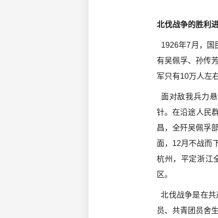
北伐战争的胜利
1926年7月，
有吴佩孚、孙传芳
军只有10万人左
面对敌我兵力悬
针。在沿途人民群
昌，全歼吴佩孚部
面，12月不战而
杭州，平定浙江
区。
北伐战争是在共
员、共青团员舍