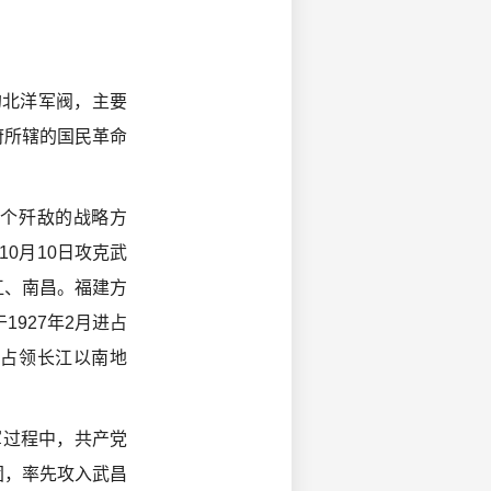
的北洋军阀，主要
府所辖的国民革命
个歼敌的战略方
0月10日攻克武
江、南昌。福建方
927年2月进占
全占领长江以南地
军过程中，共产党
团，率先攻入武昌