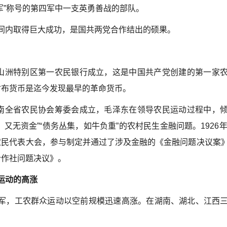
军”称号的第四军中一支英勇善战的部队。
间内取得巨大成功，是国共两党合作结出的硕果。
柴山洲特别区第一农民银行成立，这是中国共产党创建的第一家
竹布货币是迄今发现最早的革命货币。
湖南全省农民协会筹委会成立，毛泽东在领导农民运动过程中，
，又无资金”“债务丛集，如牛负重”的农村民生金融问题。1926
农民代表大会，参与制定并通过了涉及金融的《金融问题决议案
合作社问题决议》。
运动的高涨
军，工农群众运动以空前规模迅速高涨。在湖南、湖北、江西