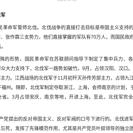
进军
国民革命军誓师北伐。北伐战争的直接打击目标是帝国主义支持
、张作霖三支势力，他们直接掌握的军队有70万人，而国民政
右。
殊的形势，国民革命军在苏联顾问指导下制定了集中兵力、各
众大力支持下，北伐军一路势如破竹。9月，占领汉阳、汉口。1
主力。江西战场的北伐军于11月初歼灭孙传芳部主力，占领九
下福州。随即，北伐军制定夺取浙江、上海，会师南京的计划，于1
全省。3月占领安庆、南京等地，开进上海。至此，北伐军完
产党提出的反对帝国主义、反对军阀的口号下进行的。北伐进
生忘死，发挥了先锋模范作用，尤其是共产党员叶挺领导的独立