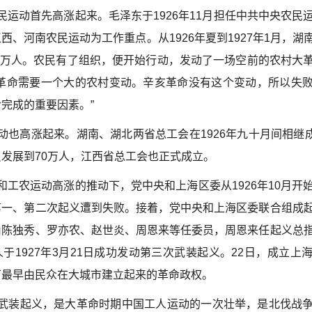
运动首先高涨起来。毛泽东于1926年11月担任中共中央农民
西、河南农民运动为工作重点。从1926年夏到1927年1月，湖
00万人。农民有了组织，便开始行动，发动了一场空前的农村大
民革命需要一个大的农村变动。辛亥革命没有这个变动，所以失
完成的重要因素。”
也高涨起来。湖南、湖北两省总工会在1926年九十月间相继成立
发展到70万人，江西省总工会也正式成立。
工农运动高涨的推动下，党中央和上海区委从1926年10月开
第一、第二次起义遭到失败。接着，党中央和上海区委联合组成
由陈独秀、罗亦农、赵世炎、周恩来等任委员，周恩来任起义总
于1927年3月21日成功发动第三次武装起义。22日，成立上
下最早由民众在大城市建立起来的革命政权。
武装起义，是大革命时期中国工人运动的一次壮举，是北伐战