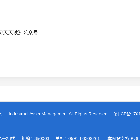
习天天读》公众号
司
Industrual Asset Management All Rights Reserved
(闽ICP备170
座28楼
邮编：350003
总机：0591-86309261 本网站支持IPv6