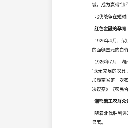
城，成为赢得“铁
北伐战争在短时
红色金融的孕育
1926年4月，
的面额壹元的白
1926年7月，
“既无充足的农具
加湖南省第一次
决议案》《农民
湘鄂赣工农群众
随着北伐胜利进
显著。