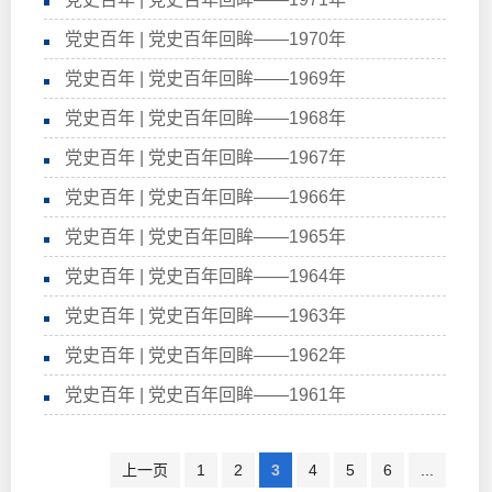
党史百年 | 党史百年回眸——1970年
党史百年 | 党史百年回眸——1969年
党史百年 | 党史百年回眸——1968年
党史百年 | 党史百年回眸——1967年
党史百年 | 党史百年回眸——1966年
党史百年 | 党史百年回眸——1965年
党史百年 | 党史百年回眸——1964年
党史百年 | 党史百年回眸——1963年
党史百年 | 党史百年回眸——1962年
党史百年 | 党史百年回眸——1961年
上一页
1
2
3
4
5
6
...