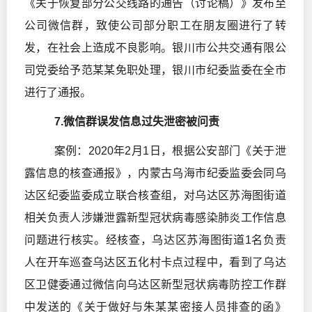
《关于恢复部分公交线路的通告（讨论稿）》发布至
公司微信群，致使公司部分职工在朋友圈进行了转
发，在社会上造成不良影响。银川市公共交通有限公
司党委给予范某某免职处理，银川市纪委监委在全市
进行了通报。
7.微信群误发信息过失泄密被问责
案例：2020年2月1日，根据公安部门《关于泄
露信息的核查通报》，内蒙古乌海市纪委监委会同乌
达区纪委监委成立联合核查组，对乌达区苏海图街道
相关负责人涉嫌泄露新型冠状病毒感染肺炎工作信息
问题进行核实。经核查，乌达区苏海图街道1名负责
人在开车巡查乌达区五化村卡点过程中，看到了乌达
区卫健委通过微信向乌达区新型冠状病毒防控工作群
中发送的《关于做好与朱某某密接人员排查的函》