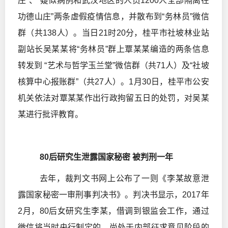
庄”、“疑似病例和武汉地区的人员1200人全部隔离在
功德山庄”两条虚假疫情信息，并散布到“务林员”微信
群（共138人）。当日21时20分，桂平市社坡林业站
副站长吴某某将“务林员”群上覃某某编造的两条信息
转发到 “艺术与哲学玉兰堂”微信群（共71人）及“社坡
核算中心报账群”（共27人）。1月30日，桂平市公安
机关依法对覃某某作出行政拘留五日的处罚，对吴某
某进行批评教育。
80后研究生泄露国家秘密
被判刑一年
去年，裁判文书网上公布了一则《李某故意泄
露国家秘密一审刑事判决书》。判决书显示，2017年
2月，80后女研究生李某，借调到银监会工作，通过
微信将当时央行制定的、尚处于内部征求意见阶段的