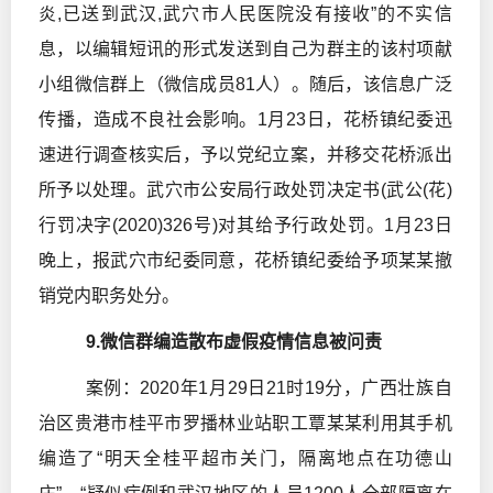
炎,已送到武汉,武穴市人民医院没有接收”的不实信
息，以编辑短讯的形式发送到自己为群主的该村项献
小组微信群上（微信成员81人）。随后，该信息广泛
传播，造成不良社会影响。1月23日，花桥镇纪委迅
速进行调查核实后，予以党纪立案，并移交花桥派出
所予以处理。武穴市公安局行政处罚决定书(武公(花)
行罚决字(2020)326号)对其给予行政处罚。1月23日
晚上，报武穴市纪委同意，花桥镇纪委给予项某某撤
销党内职务处分。
9.微信群编造散布虚假疫情信息被问责
案例：2020年1月29日21时19分，广西壮族自
治区贵港市桂平市罗播林业站职工覃某某利用其手机
编造了“明天全桂平超市关门，隔离地点在功德山